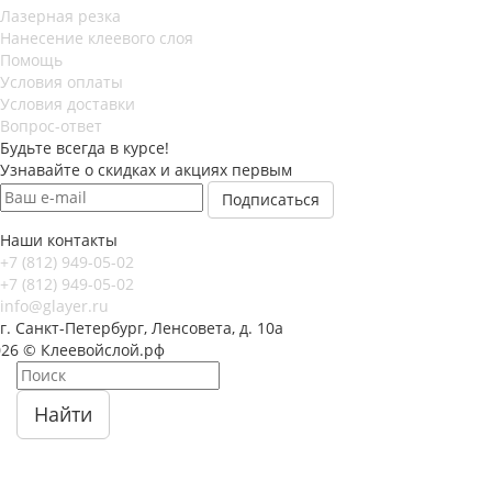
Лазерная резка
Нанесение клеевого слоя
Помощь
Условия оплаты
Условия доставки
Вопрос-ответ
Будьте всегда в курсе!
Узнавайте о скидках и акциях первым
Наши контакты
+7 (812) 949-05-02
+7 (812) 949-05-02
info@glayer.ru
г. Санкт-Петербург, Ленсовета, д. 10а
026 © Клеевойслой.рф
Найти