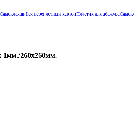
Самоклеящийся переплетный картон
Пластик для абажура
Самок
 1мм./260х260мм.