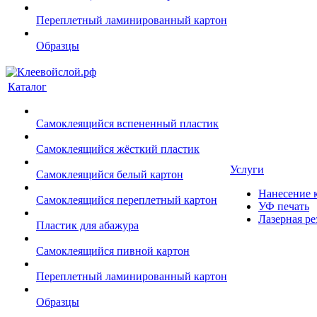
Переплетный ламинированный картон
Образцы
Каталог
Самоклеящийся вспененный пластик
Самоклеящийся жёсткий пластик
Услуги
Самоклеящийся белый картон
Нанесение к
Самоклеящийся переплетный картон
УФ печать
Лазерная ре
Пластик для абажура
Самоклеящийся пивной картон
Переплетный ламинированный картон
Образцы