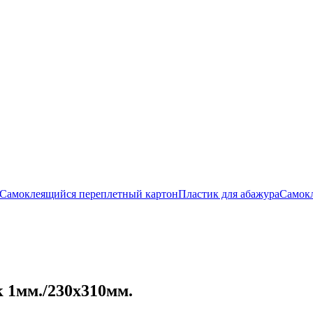
Самоклеящийся переплетный картон
Пластик для абажура
Самок
 1мм./230х310мм.