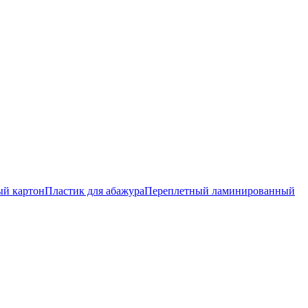
ый картон
Пластик для абажура
Переплетный ламинированный