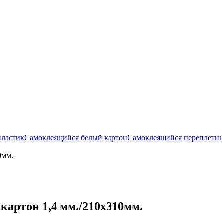
пластик
Самоклеящийся белый картон
Самоклеящийся переплетн
0мм.
артон 1,4 мм./210х310мм.