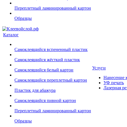
Переплетный ламинированный картон
Образцы
Каталог
Самоклеящийся вспененный пластик
Самоклеящийся жёсткий пластик
Услуги
Самоклеящийся белый картон
Нанесение к
Самоклеящийся переплетный картон
УФ печать
Лазерная ре
Пластик для абажура
Самоклеящийся пивной картон
Переплетный ламинированный картон
Образцы