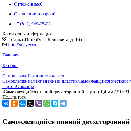
Отложенные
0
Сравнение товаров
0
+7 (812) 949-05-02
Контактная информация
г. Санкт-Петербург, Ленсовета, д. 10а
info@glayer.ru
Главная
-
Каталог
-
Самоклеящийся пивной картон
Самоклеящийся вспененный пластик
Самоклеящийся жёсткий 
картон
Образцы
-
Самоклеящийся пивной двухсторонний картон 1,4 мм./210х31
Поделиться
Самоклеящийся пивной двухсторонний к