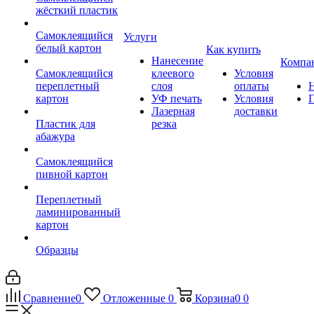
жёсткий пластик
Самоклеящийся
Услуги
белый картон
Как купить
Нанесение
Компа
Самоклеящийся
клеевого
Условия
переплетный
слоя
оплаты
картон
УФ печать
Условия
Лазерная
доставки
Пластик для
резка
абажура
Самоклеящийся
пивной картон
Переплетный
ламинированный
картон
Образцы
Сравнение
0
Отложенные
0
Корзина
0
0