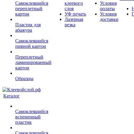
Самоклеящийся
клеевого
Условия
переплетный
слоя
оплаты
картон
УФ печать
Условия
Лазерная
доставки
Пластик для
резка
абажура
Самоклеящийся
пивной картон
Переплетный
ламинированный
картон
Образцы
Каталог
Самоклеящийся
вспененный
пластик
Самоклеящийся