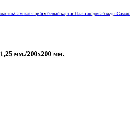
пластик
Самоклеящийся белый картон
Пластик для абажура
Самок
,25 мм./200х200 мм.