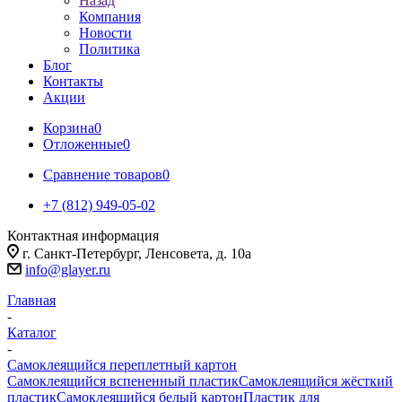
Назад
Компания
Новости
Политика
Блог
Контакты
Акции
Корзина
0
Отложенные
0
Сравнение товаров
0
+7 (812) 949-05-02
Контактная информация
г. Санкт-Петербург, Ленсовета, д. 10а
info@glayer.ru
Главная
-
Каталог
-
Самоклеящийся переплетный картон
Самоклеящийся вспененный пластик
Самоклеящийся жёсткий
пластик
Самоклеящийся белый картон
Пластик для