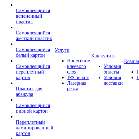
Самоклеящийся
вспененный
пластик
Самоклеящийся
жёсткий пластик
Самоклеящийся
Услуги
белый картон
Как купить
Нанесение
Компа
Самоклеящийся
клеевого
Условия
переплетный
слоя
оплаты
картон
УФ печать
Условия
Лазерная
доставки
Пластик для
резка
абажура
Самоклеящийся
пивной картон
Переплетный
ламинированный
картон