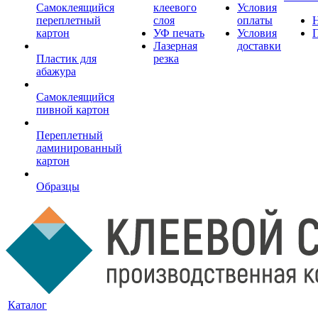
Самоклеящийся
клеевого
Условия
переплетный
слоя
оплаты
картон
УФ печать
Условия
Лазерная
доставки
Пластик для
резка
абажура
Самоклеящийся
пивной картон
Переплетный
ламинированный
картон
Образцы
Каталог