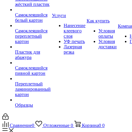
жёсткий пластик
Самоклеящийся
Услуги
белый картон
Как купить
Нанесение
Компа
Самоклеящийся
клеевого
Условия
переплетный
слоя
оплаты
картон
УФ печать
Условия
Лазерная
доставки
Пластик для
резка
абажура
Самоклеящийся
пивной картон
Переплетный
ламинированный
картон
Образцы
Сравнение
0
Отложенные
0
Корзина
0
0