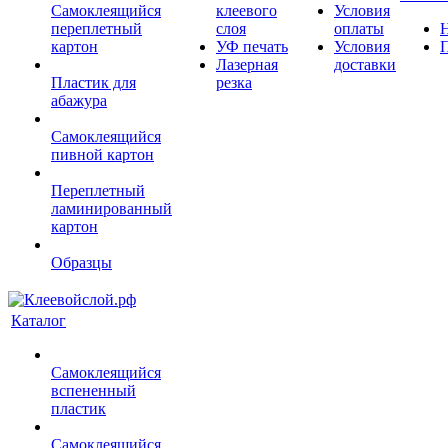
Самоклеящийся
клеевого
Условия
переплетный
слоя
оплаты
картон
УФ печать
Условия
Лазерная
доставки
Пластик для
резка
абажура
Самоклеящийся
пивной картон
Переплетный
ламинированный
картон
Образцы
Каталог
Самоклеящийся
вспененный
пластик
Самоклеящийся