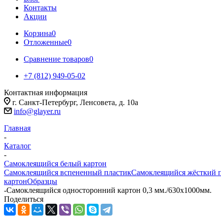
Контакты
Акции
Корзина
0
Отложенные
0
Сравнение товаров
0
+7 (812) 949-05-02
Контактная информация
г. Санкт-Петербург, Ленсовета, д. 10а
info@glayer.ru
Главная
-
Каталог
-
Самоклеящийся белый картон
Самоклеящийся вспененный пластик
Самоклеящийся жёсткий 
картон
Образцы
-
Самоклеящийся односторонний картон 0,3 мм./630х1000мм.
Поделиться