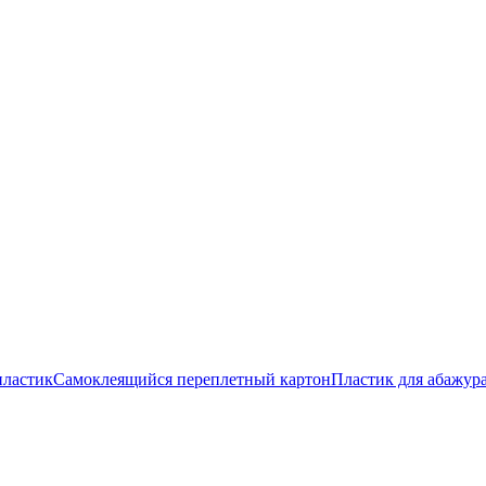
пластик
Самоклеящийся переплетный картон
Пластик для абажур