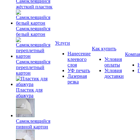
Самоклеящийся
жёсткий пластик
Самоклеящийся
белый картон
Услуги
Как купить
Нанесение
Компа
клеевого
Условия
Самоклеящийся
слоя
оплаты
переплетный
УФ печать
Условия
картон
Лазерная
доставки
резка
Пластик для
абажура
Самоклеящийся
пивной картон