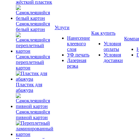
жёсткий пластик
Самоклеящийся
Услуги
белый картон
Как купить
Нанесение
Компа
клеевого
Условия
слоя
оплаты
УФ печать
Условия
Самоклеящийся
Лазерная
доставки
переплетный
резка
картон
Пластик для
абажура
Самоклеящийся
пивной картон