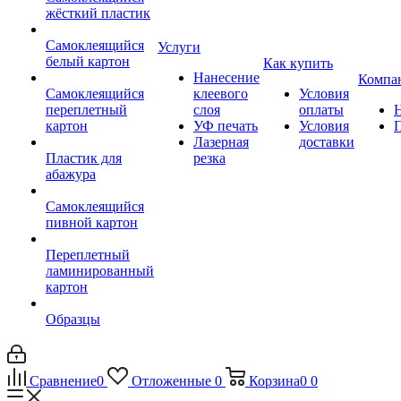
жёсткий пластик
Самоклеящийся
Услуги
белый картон
Как купить
Нанесение
Компа
Самоклеящийся
клеевого
Условия
переплетный
слоя
оплаты
картон
УФ печать
Условия
Лазерная
доставки
Пластик для
резка
абажура
Самоклеящийся
пивной картон
Переплетный
ламинированный
картон
Образцы
Сравнение
0
Отложенные
0
Корзина
0
0