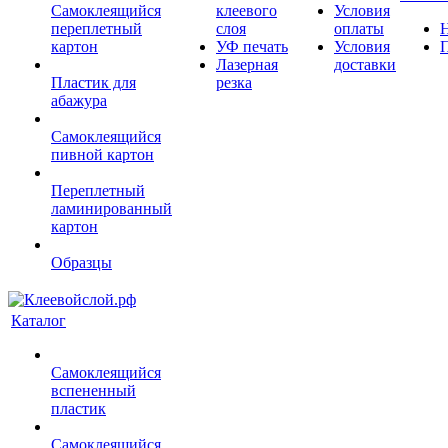
Самоклеящийся
клеевого
Условия
переплетный
слоя
оплаты
картон
УФ печать
Условия
Лазерная
доставки
Пластик для
резка
абажура
Самоклеящийся
пивной картон
Переплетный
ламинированный
картон
Образцы
Каталог
Самоклеящийся
вспененный
пластик
Самоклеящийся